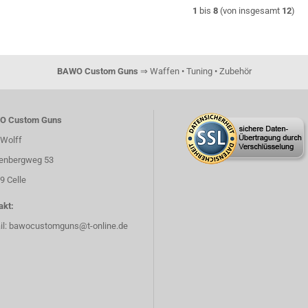
1
bis
8
(von insgesamt
12
)
BAWO Custom Guns
⇒ Waffen • Tuning • Zubehör
O Custom Guns
Wolff
enbergweg 53
9 Celle
akt:
il:
bawocustomguns@t-online.de