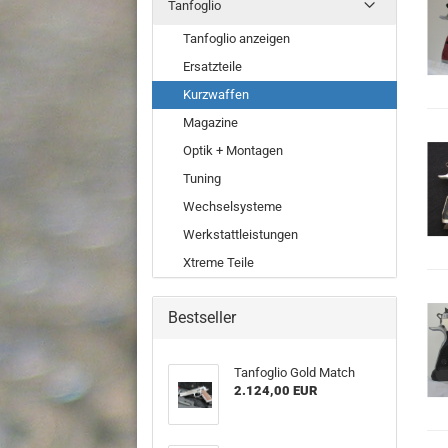
Tanfoglio
Tanfoglio anzeigen
Ersatzteile
Kurzwaffen
Magazine
Optik + Montagen
Tuning
Wechselsysteme
Werkstattleistungen
Xtreme Teile
Bestseller
Tanfoglio Gold Match
2.124,00 EUR