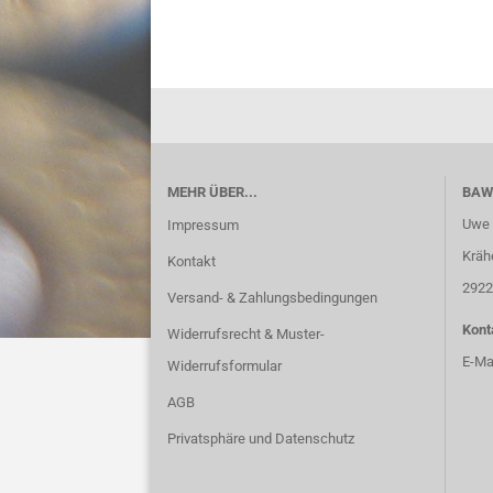
MEHR ÜBER...
BAW
Uwe 
Impressum
Kräh
Kontakt
2922
Versand- & Zahlungsbedingungen
Kont
Widerrufsrecht & Muster-
E-Ma
Widerrufsformular
AGB
Privatsphäre und Datenschutz