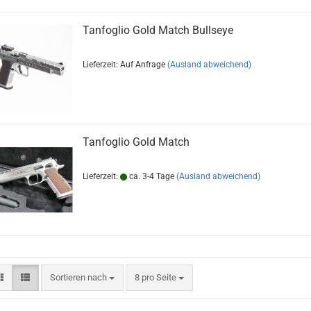
Tanfoglio Gold Match Bullseye
Lieferzeit: Auf Anfrage
(Ausland abweichend)
Tanfoglio Gold Match
Lieferzeit:
ca. 3-4 Tage
(Ausland abweichend)
Sortieren nach
pro Seite
Sortieren nach
8 pro Seite