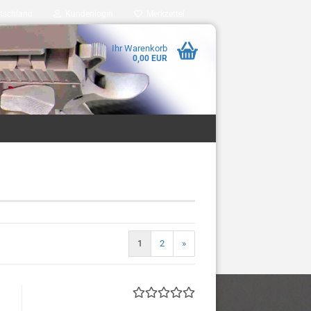
tschland
Kundenlogin
Merkzettel
Ihr Warenkorb
0,00 EUR
1
2
»