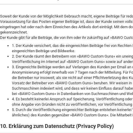
Soweit der Kunde von der Möglichkeit Gebrauch macht, eigene Beiträge für red
Voraussetzung für das Posten eigener Beiträge ist, dass der Kunde seinen vol
eingetragen hat oder nach dem Einreichen des Artikels dort einträgt. Mit dem do
gekennzeichnet.
Der Kunde gibt für alle Beiträge, die von ihm oder ihr zukünftig auf »BAWO Cus
1. Der Kunde versichert, das die eingereichten Beiträge frei von Rechten 
eingereichten Beiträge und Bildwerke.
2. Der Kunde räumt den Betreibern von »BAWO Custom Guns« ein uneinge
Veröffentlichung im Internet auf »BAWO Custom Guns« sowie auf anderen
3. Eingereichte Beiträge werden auf Verlangen des Kunden per Email an
Anonymisierung erfolgt innerhalb von 7 Tagen nach der Mitteilung. Für
die Betreiber nur insoweit, als sie nicht auf einer Pflichtverletzung des
Vorsatz der Betreiber von »BAWO Custom Guns« beruhen. Wir weisen 
Suchmaschinen indexiert wird, und dass wir keinen Einfluss darauf hab
bei »BAWO Custom Guns« in Datenbanken von Suchmaschinen und Webka
4. Es besteht keinerlei Anspruch auf Speicherung, Veröffentlichung oder A
ohne Angabe von Gründen nicht zu veröffentlichen, vor Veröffentlichung
5. Durch die Veröffentlichung eingereichter Beiträge entstehen keine
ähnliches) des Kunden gegenüber »BAWO Custom Guns«. Die Mitarbeit ist
10. Erklärung zum Datenschutz (Privacy Policy)