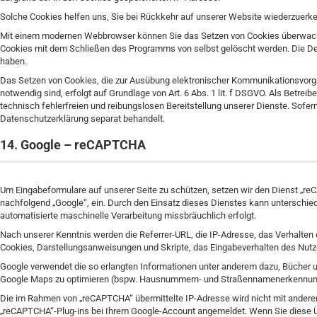
Solche Cookies helfen uns, Sie bei Rückkehr auf unserer Website wiederzuerk
Mit einem modernen Webbrowser können Sie das Setzen von Cookies überwachen
Cookies mit dem Schließen des Programms von selbst gelöscht werden. Die Dea
haben.
Das Setzen von Cookies, die zur Ausübung elektronischer Kommunikationsvorgä
notwendig sind, erfolgt auf Grundlage von Art. 6 Abs. 1 lit. f DSGVO. Als Betre
technisch fehlerfreien und reibungslosen Bereitstellung unserer Dienste. Sofern
Datenschutzerklärung separat behandelt.
14. Google – reCAPTCHA
Um Eingabeformulare auf unserer Seite zu schützen, setzen wir den Dienst „r
nachfolgend „Google“, ein. Durch den Einsatz dieses Dienstes kann unterschie
automatisierte maschinelle Verarbeitung missbräuchlich erfolgt.
Nach unserer Kenntnis werden die Referrer-URL, die IP-Adresse, das Verhalten
Cookies, Darstellungsanweisungen und Skripte, das Eingabeverhalten des Nu
Google verwendet die so erlangten Informationen unter anderem dazu, Bücher u
Google Maps zu optimieren (bspw. Hausnummern- und Straßennamenerkennun
Die im Rahmen von „reCAPTCHA“ übermittelte IP-Adresse wird nicht mit ander
„reCAPTCHA“-Plug-ins bei Ihrem Google-Account angemeldet. Wenn Sie diese Üb