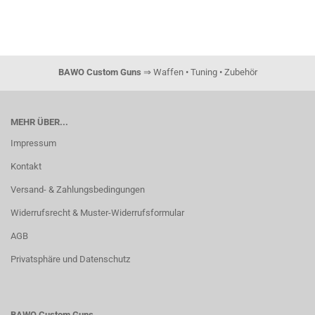
BAWO Custom Guns
⇒ Waffen • Tuning • Zubehör
MEHR ÜBER...
Impressum
Kontakt
Versand- & Zahlungsbedingungen
Widerrufsrecht & Muster-Widerrufsformular
AGB
Privatsphäre und Datenschutz
BAWO Custom Guns