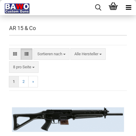
AR 15 & Co
Sortieren nach
Sortieren nach
Alle Hersteller
pro Seite
8 pro Seite
1
2
»