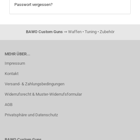
Passwort vergessen?
BAWO Custom Guns
⇒ Waffen • Tuning • Zubehör
MEHR ÜBER...
Impressum
Kontakt
Versand- & Zahlungsbedingungen
Widerrufsrecht & Muster-Widerrufsformular
AGB
Privatsphäre und Datenschutz
BAWO Custom Guns