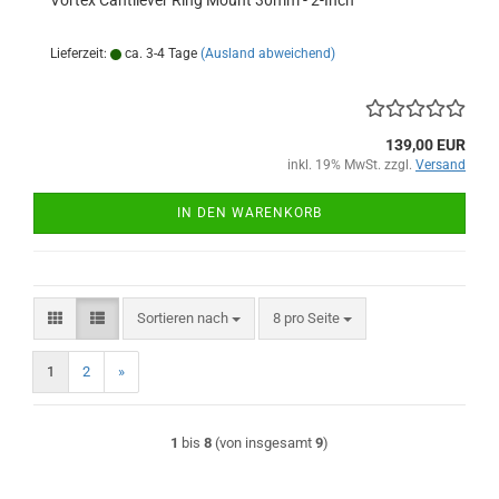
Vortex Cantilever Ring Mount 30mm - 2-Inch
Lieferzeit:
ca. 3-4 Tage
(Ausland abweichend)
139,00 EUR
inkl. 19% MwSt. zzgl.
Versand
IN DEN WARENKORB
Sortieren nach
pro Seite
Sortieren nach
8 pro Seite
1
2
»
1
bis
8
(von insgesamt
9
)