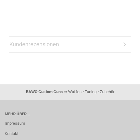
Kundenrezensionen
BAWO Custom Guns
⇒ Waffen • Tuning • Zubehör
MEHR ÜBER...
Impressum
Kontakt