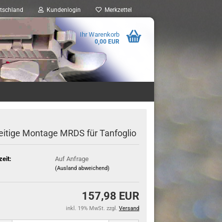
tschland
Kundenlogin
Merkzettel
Ihr Warenkorb
0,00 EUR
eitige Montage MRDS für Tanfoglio
zeit:
Auf Anfrage
(Ausland abweichend)
157,98 EUR
inkl. 19% MwSt. zzgl.
Versand