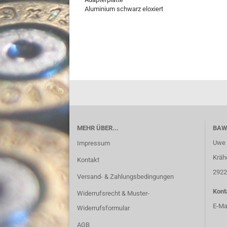
Aluminium schwarz eloxiert
MEHR ÜBER...
BAW
Uwe 
Impressum
Kräh
Kontakt
2922
Versand- & Zahlungsbedingungen
Kont
Widerrufsrecht & Muster-
E-Ma
Widerrufsformular
AGB