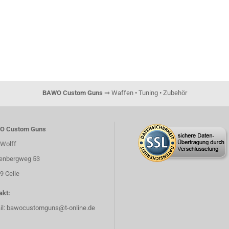
BAWO Custom Guns
⇒ Waffen • Tuning • Zubehör
O Custom Guns
Wolff
enbergweg 53
9 Celle
akt:
il:
bawocustomguns@t-online.de