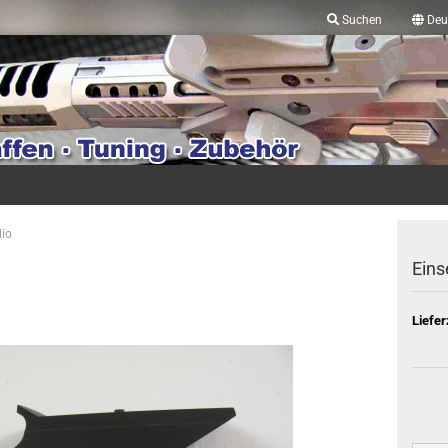
Suchen
Deu
lio
Eins
Liefer